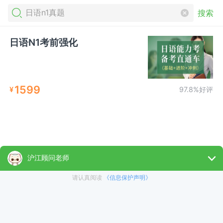
搜索
日语N1考前强化
1599
¥
97.8%好评