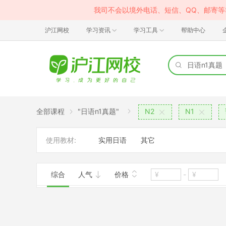
我司不会以境外电话、短信、QQ、邮寄
沪江网校
学习资讯
学习工具
帮助中心
全部课程
"日语n1真题"
N2
N1
使用教材:
实用日语
其它
综合
人气
价格
-