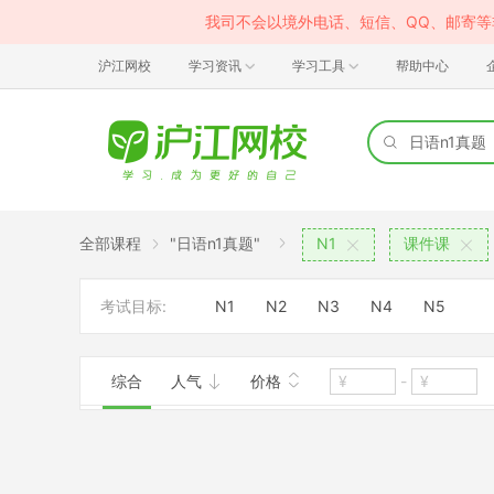
我司不会以境外电话、短信、QQ、邮寄
沪江网校
学习资讯
学习工具
帮助中心
全部课程
"日语n1真题"
N1
课件课
考试目标:
N1
N2
N3
N4
N5
综合
人气
价格
-