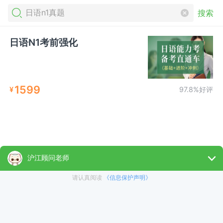
搜索
日语N1考前强化
1599
¥
97.8%好评