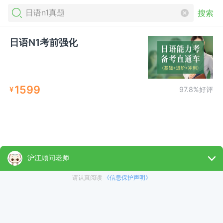
搜索
日语N1考前强化
1599
¥
97.8%好评