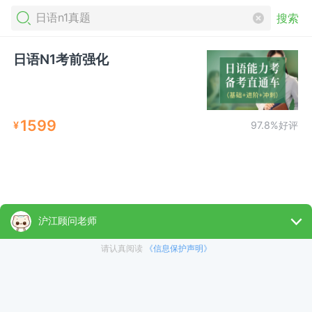
搜索
日语N1考前强化
1599
¥
97.8%好评