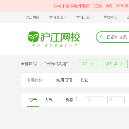
我司不会以境外电话、短信、QQ、邮寄
沪江网校
学习资讯
学习工具
帮助中心
全部课程
"日语n1真题"
N1
课件课
使用教材:
实用日语
其它
综合
人气
价格
-