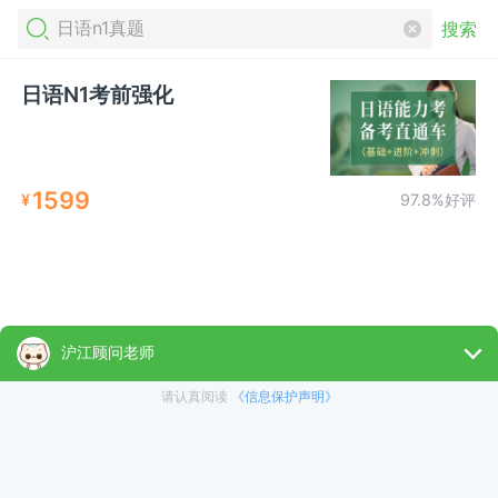
搜索
日语N1考前强化
1599
¥
97.8%好评