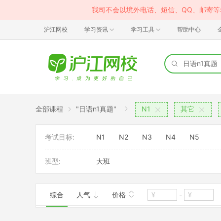
我司不会以境外电话、短信、QQ、邮寄
沪江网校
学习资讯
学习工具
帮助中心
全部课程
"日语n1真题"
N1
其它
考试目标:
N1
N2
N3
N4
N5
班型:
大班
综合
人气
价格
-