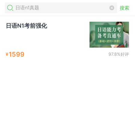
搜索
日语N1考前强化
1599
¥
97.8%好评