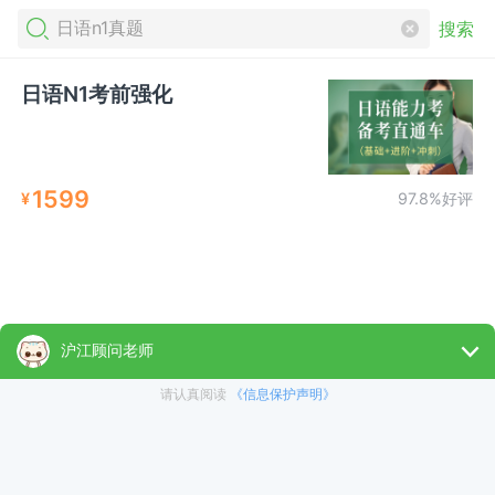
搜索
日语N1考前强化
1599
¥
97.8%好评