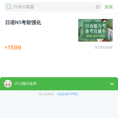
搜索
日语N1考前强化
1599
¥
97.8%好评