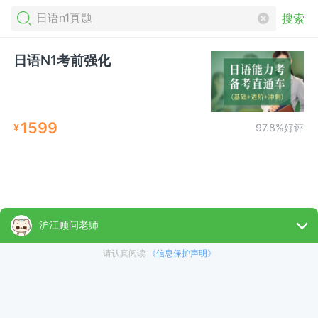
搜索
日语N1考前强化
1599
¥
97.8%好评