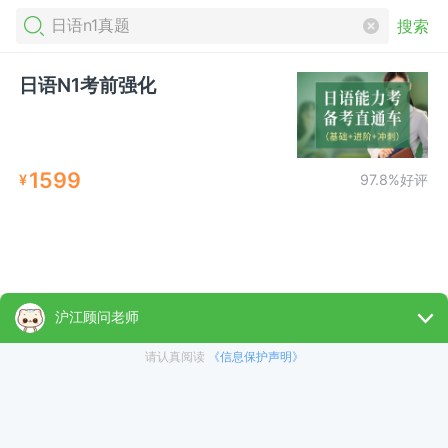
搜索
日语N1考前强化
1599
¥
97.8%好评