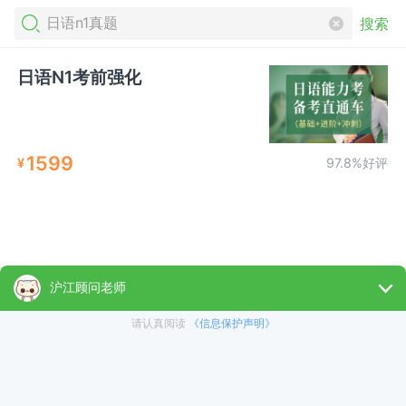
搜索
日语N1考前强化
1599
¥
97.8%好评