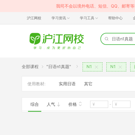
我司不会以境外电话、短信、QQ、邮寄
沪江网校
学习资讯
学习工具
帮助中心
全部课程
"日语n1真题"
N1
N1
使用教材:
实用日语
其它
综合
人气
价格
-