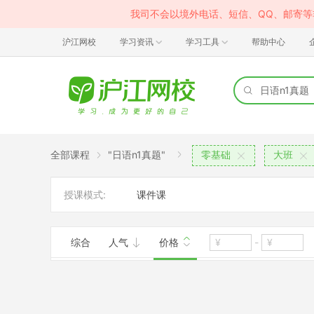
我司不会以境外电话、短信、QQ、邮寄
沪江网校
学习资讯
学习工具
帮助中心
全部课程
"日语n1真题"
零基础
大班
授课模式:
课件课
综合
人气
价格
-