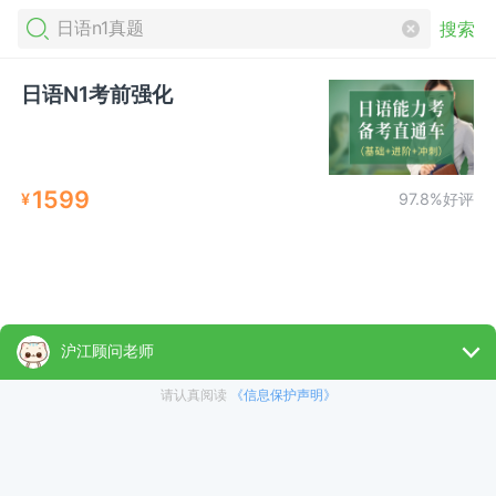
搜索
日语N1考前强化
1599
¥
97.8%好评