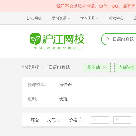
我司不会以境外电话、短信、QQ、邮寄
沪江网校
学习资讯
学习工具
帮助中心
全部课程
"日语n1真题"
零基础
内部讲义
授课模式:
课件课
班型:
大班
综合
人气
价格
-