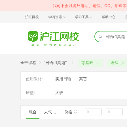
我司不会以境外电话、短信、QQ、邮寄
沪江网校
学习资讯
学习工具
帮助中心
全部课程
"日语n1真题"
零基础
语法
使用教材:
实用日语
其它
班型:
大班
综合
人气
价格
-