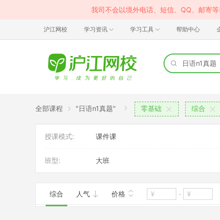
我司不会以境外电话、短信、QQ、邮寄
沪江网校
学习资讯
学习工具
帮助中心
全部课程
"日语n1真题"
零基础
综合
授课模式:
课件课
班型:
大班
综合
人气
价格
-