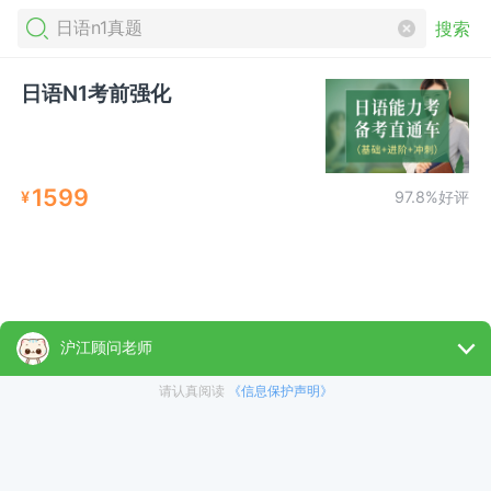
搜索
日语N1考前强化
1599
¥
97.8%好评