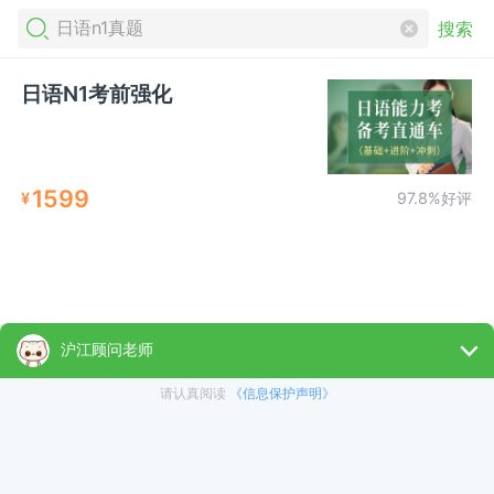
搜索
日语N1考前强化
1599
¥
97.8%好评