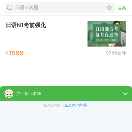
搜索
日语N1考前强化
1599
¥
97.8%好评