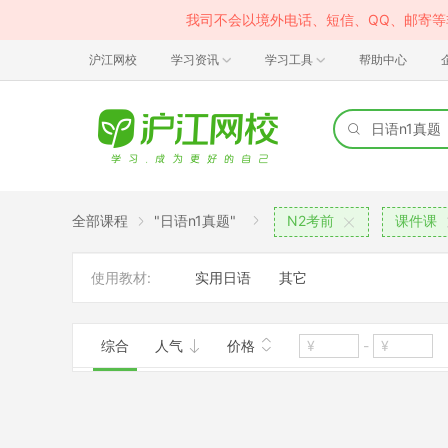
我司不会以境外电话、短信、QQ、邮寄
沪江网校
学习资讯
学习工具
帮助中心
全部课程
"日语n1真题"
N2考前
课件课
使用教材:
实用日语
其它
综合
人气
价格
-