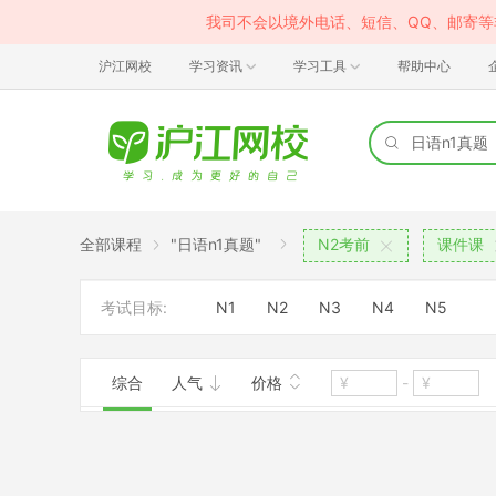
我司不会以境外电话、短信、QQ、邮寄
沪江网校
学习资讯
学习工具
帮助中心
全部课程
"日语n1真题"
N2考前
课件课
考试目标:
N1
N2
N3
N4
N5
综合
人气
价格
-