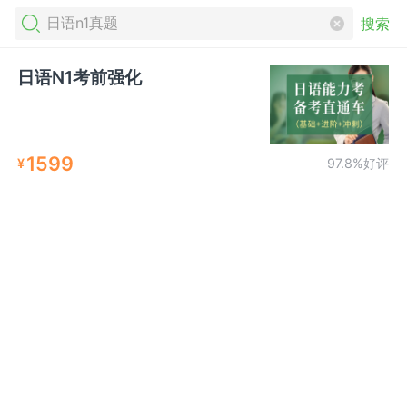
搜索
日语N1考前强化
1599
¥
97.8%好评