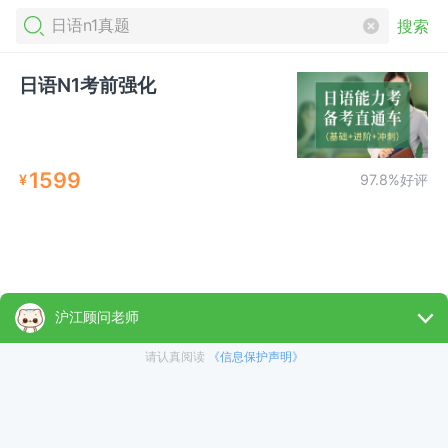
搜索
日语N1考前强化
1599
¥
97.8%好评