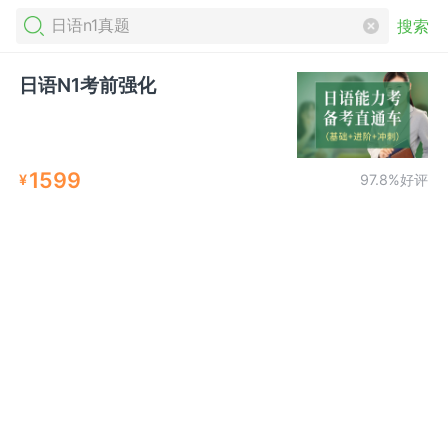
搜索
日语N1考前强化
1599
¥
97.8%好评