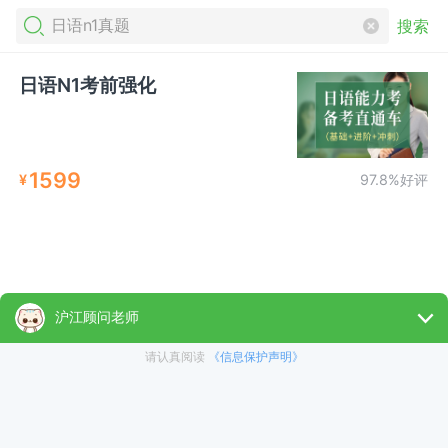
搜索
日语N1考前强化
1599
¥
97.8%好评