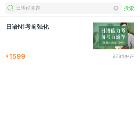
搜索
日语N1考前强化
1599
¥
97.8%好评