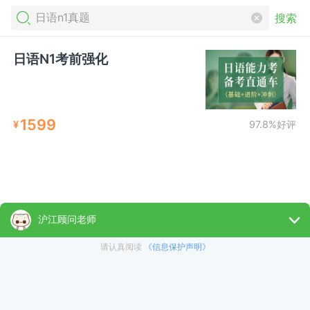
搜索
日语N1考前强化
1599
¥
97.8%好评