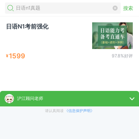
搜索
日语N1考前强化
1599
¥
97.8%好评