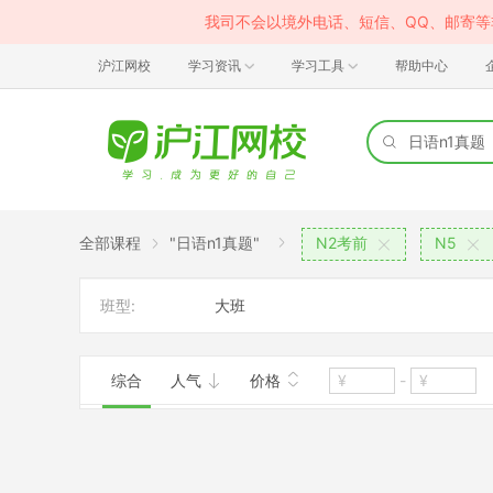
我司不会以境外电话、短信、QQ、邮寄
沪江网校
学习资讯
学习工具
帮助中心
全部课程
"日语n1真题"
N2考前
N5
班型:
大班
综合
人气
价格
-