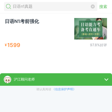
搜索
日语N1考前强化
1599
¥
97.8%好评