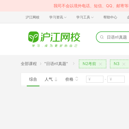
我司不会以境外电话、短信、QQ、邮寄
沪江网校
学习资讯
学习工具
帮助中心
全部课程
"日语n1真题"
N2考前
N3
综合
人气
价格
-