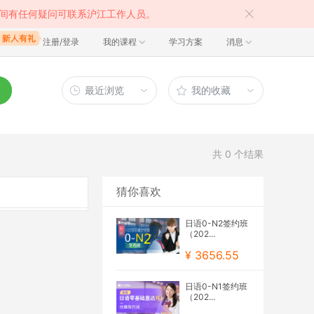
间有任何疑问可联系沪江工作人员。
注册/登录
我的课程
学习方案
消息
最近浏览
我的收藏
共
0
个结果
猜你喜欢
日语0-N2签约班
（202...
¥ 3656.55
日语0-N1签约班
（202...