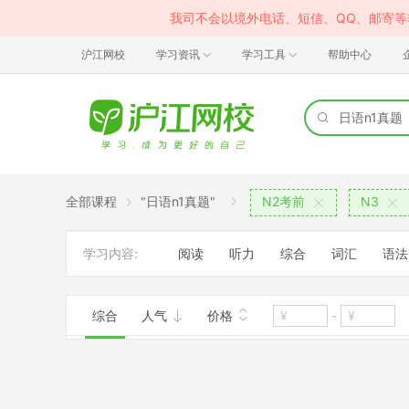
我司不会以境外电话、短信、QQ、邮寄
沪江网校
学习资讯
学习工具
帮助中心
全部课程
"日语n1真题"
N2考前
N3
学习内容:
阅读
听力
综合
词汇
语法
综合
人气
价格
-