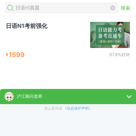
搜索
日语N1考前强化
1599
¥
97.8%好评