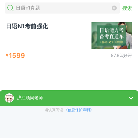
搜索
日语N1考前强化
1599
¥
97.8%好评