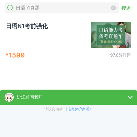
搜索
日语N1考前强化
1599
¥
97.8%好评