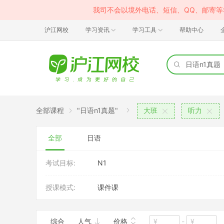
我司不会以境外电话、短信、QQ、邮寄
沪江网校
学习资讯
学习工具
帮助中心
全部课程
"日语n1真题"
大班
听力
全部
日语
考试目标:
N1
授课模式:
课件课
综合
人气
价格
-