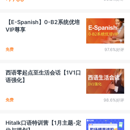
【E-Spanish】0-B2系统优培
VIP尊享
免费
97.6%好评
西语零起点至生活会话【1V1口
语强化】
免费
98.6%好评
Hitalk口语特训营【1月主题-定