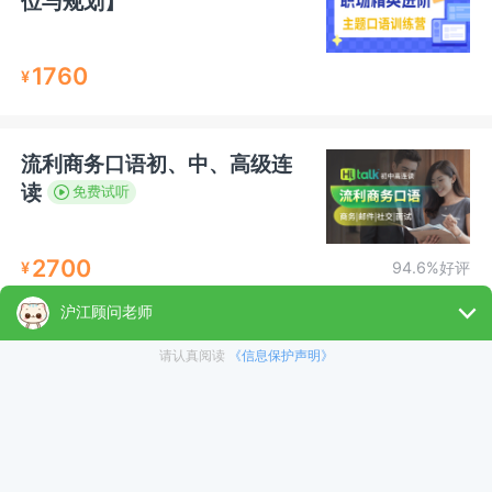
位与规划】
1760
¥
流利商务口语初、中、高级连
读
免费试听
2700
¥
94.6%好评
西语零起点0-B1中高级【经典
版】
免费试听
5000
¥
98%好评