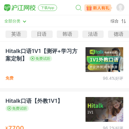
下载App
全部分类
综合
英语
日语
韩语
法语
德语
Hitalk口语1V1【测评+学习方
案定制】
免费试听
免费
96.4%好评
Hitalk口语【外教1V1】
免费试听
7700
¥
96.2%好评