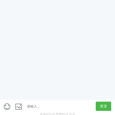
韩语TOPIK高级全程VIP签约
免费
100%好评
没有更多结果了
App
客户端
触屏版
上海行藏科技（集团）股份公司
内容举报热线 4000850815
联系电话：021-61125678
意见反馈