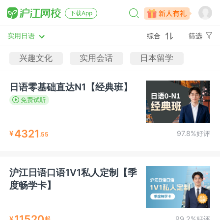
下载App
实用日语
综合
筛选
兴趣文化
实用会话
日本留学
日语零基础直达N1【经典班】
免费试听
4321
¥
97.8%好评
.55
沪江日语口语1V1私人定制【季
度畅学卡】
11520
¥
99.2%好评
起