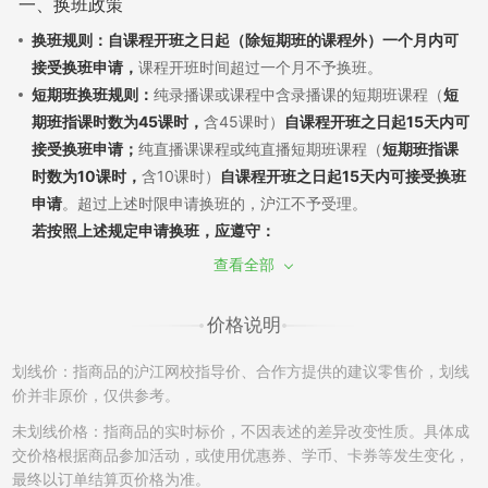
一、换班政策
换班规则：自课程开班之日起（除短期班的课程外）一个月内可
接受换班申请，
课程开班时间超过一个月不予换班。
短期班换班规则：
纯录播课或课程中含录播课的短期班课程（
短
期班指课时数为45课时，
含45课时）
自课程开班之日起15天内可
接受换班申请；
纯直播课课程或纯直播短期班课程（
短期班指课
时数为10课时，
含10课时）
自课程开班之日起15天内可接受换班
申请
。超过上述时限申请换班的，沪江不予受理。
若按照上述规定申请换班，应遵守：
（1）换班需经过学员申请和沪江审批，换班差价需遵循现行售后
查看全部
政策。若已产生听课记录，须扣除已听部分费用，差价多退少
补；同课不同班换班：自课程开班之日起7天内，且未产生听课记
价格说明
录，可申请换班至该课程的其他班级，差价不退不补。
（2）如产生课程换班，开通课程时使用消耗的学习卡/优惠券将
划线价：指商品的沪江网校指导价、合作方提供的建议零售价，划线
不能再次使用，亦不能在置换的班级中进行抵扣课程费用。
价并非原价，仅供参考。
（3）开通的课程只有一次换班机会，已申请并成功更换的课程不
未划线价格：指商品的实时标价，不因表述的差异改变性质。具体成
再接受换班申请。另外，成功换班后的课程，不再享有申请退班
交价格根据商品参加活动，或使用优惠券、学币、卡券等发生变化，
的权利。例如A课程-->B课程，B课程不能再次申请更换和退班。
最终以订单结算页价格为准。