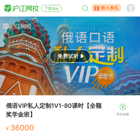
下载App
俄语VIP私人定制1V1-80课时【全额
奖学金班】
降价提醒
36000
¥