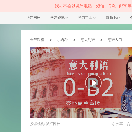
我司不会以境外电话、短信、QQ、邮寄
沪江网校
学习资讯
学习工具
帮助中心
>
>
>
全部课程
小语种
意大利语
意语入门
授课机构: 沪江网校
分享