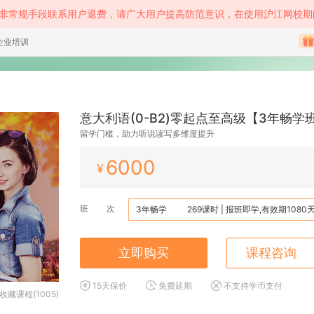
等非常规手段联系用户退费，请广大用户提高防范意识，在使用沪江网校期
企业培训
意大利语(0-B2)零起点至高级【3年畅学
留学门槛，助力听说读写多维度提升
6000
¥
班 次
3年畅学
269课时 | 报班即学,有效期1080
立即购买
课程咨询
15天保价
免费延期
不支持学币支付
收藏课程(1005)