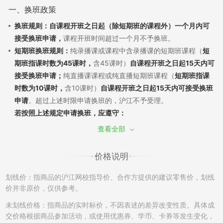
一、换班政策
换班规则：自课程开班之日起（除短期班的课程外）一个月内可
接受换班申请，
课程开班时间超过一个月不予换班。
短期班换班规则：
纯录播课或课程中含录播课的短期班课程（
短
期班指课时数为45课时，
含45课时）
自课程开班之日起15天内可
接受换班申请；
纯直播课课程或纯直播短期班课程（
短期班指课
时数为10课时，
含10课时）
自课程开班之日起15天内可接受换班
申请
。超过上述时限申请换班的，沪江不予受理。
若按照上述规定申请换班，应遵守：
（1）换班需经过学员申请和沪江审批，换班差价需遵循现行售后
查看全部
政策。若已产生听课记录，须扣除已听部分费用，差价多退少
补；同课不同班换班：自课程开班之日起7天内，且未产生听课记
价格说明
录，可申请换班至该课程的其他班级，差价不退不补。
（2）如产生课程换班，开通课程时使用消耗的学习卡/优惠券将
划线价：指商品的沪江网校指导价、合作方提供的建议零售价，划线
不能再次使用，亦不能在置换的班级中进行抵扣课程费用。
价并非原价，仅供参考。
（3）开通的课程只有一次换班机会，已申请并成功更换的课程不
未划线价格：指商品的实时标价，不因表述的差异改变性质。具体成
再接受换班申请。另外，成功换班后的课程，不再享有申请退班
交价格根据商品参加活动，或使用优惠券、学币、卡券等发生变化，