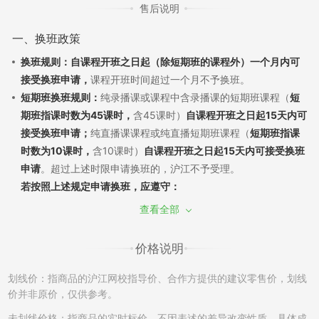
售后说明
一、换班政策
换班规则：自课程开班之日起（除短期班的课程外）一个月内可
接受换班申请，
课程开班时间超过一个月不予换班。
短期班换班规则：
纯录播课或课程中含录播课的短期班课程（
短
期班指课时数为45课时，
含45课时）
自课程开班之日起15天内可
接受换班申请；
纯直播课课程或纯直播短期班课程（
短期班指课
时数为10课时，
含10课时）
自课程开班之日起15天内可接受换班
申请
。超过上述时限申请换班的，沪江不予受理。
若按照上述规定申请换班，应遵守：
（1）换班需经过学员申请和沪江审批，换班差价需遵循现行售后
查看全部
政策。若已产生听课记录，须扣除已听部分费用，差价多退少
补；同课不同班换班：自课程开班之日起7天内，且未产生听课记
价格说明
录，可申请换班至该课程的其他班级，差价不退不补。
（2）如产生课程换班，开通课程时使用消耗的学习卡/优惠券将
划线价：指商品的沪江网校指导价、合作方提供的建议零售价，划线
不能再次使用，亦不能在置换的班级中进行抵扣课程费用。
价并非原价，仅供参考。
（3）开通的课程只有一次换班机会，已申请并成功更换的课程不
未划线价格：指商品的实时标价，不因表述的差异改变性质。具体成