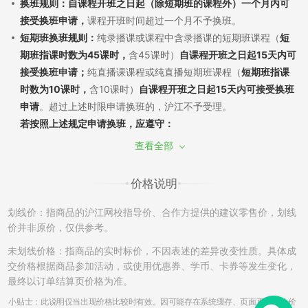
换班规则：自课程开班之日起（除短期班的课程外）一个月内可
接受换班申请，
课程开班时间超过一个月不予换班。
短期班换班规则：
纯录播课或课程中含录播课的短期班课程（
短
期班指课时数为45课时，
含45课时）
自课程开班之日起15天内可
接受换班申请；
纯直播课课程或纯直播短期班课程（
短期班指课
时数为10课时，
含10课时）
自课程开班之日起15天内可接受换班
申请
。超过上述时限申请换班的，沪江不予受理。
若按照上述规定申请换班，应遵守：
（1）换班需经过学员申请和沪江审批，换班差价需遵循现行售后
查看全部
政策。若已产生听课记录，须扣除已听部分费用，差价多退少
补；同课不同班换班：自课程开班之日起7天内，且未产生听课记
价格说明
录，可申请换班至该课程的其他班级，差价不退不补。
（2）如产生课程换班，开通课程时使用消耗的学习卡/优惠券将
划线价：指商品的沪江网校指导价、合作方提供的建议零售价，划线
不能再次使用，亦不能在置换的班级中进行抵扣课程费用。
价并非原价，仅供参考。
（3）开通的课程只有一次换班机会，已申请并成功更换的课程不
未划线价格：指商品的实时标价，不因表述的差异改变性质。具体成
再接受换班申请。另外，成功换班后的课程，不再享有申请退班
交价格根据商品参加活动，或使用优惠券、学币、卡券等发生变化，
的权利。例如A课程-->B课程，B课程不能再次申请更换和退班。
最终以订单结算页价格为准。
（4）更换课程中，若申请由课程费用低的班级换至为课程费用高
小贴士：此说明仅当出现价格比较时有效。因可能存在系统缓存、页面更新导致价