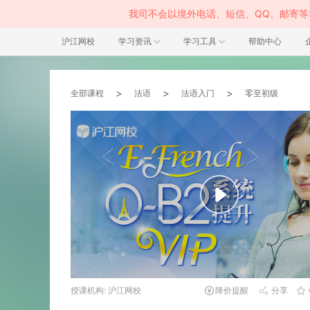
我司不会以境外电话、短信、QQ、邮寄
沪江网校
学习资讯
学习工具
帮助中心
>
>
>
全部课程
法语
法语入门
零至初级
授课机构: 沪江网校
降价提醒
分享