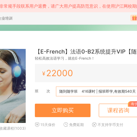
等非常规手段联系用户退费，请广大用户提高防范意识，在使用沪江网校期
企业培训
【E-French】法语0-B2系统提升VIP
轻松高效法语学习，就在E-French！
22000
¥
班 次
随到随学班
416课时 | 报班即学,有效期540天
有
立即购买
课程咨询
15天保价
免费延期
不支持学币支付
收藏课程(1003)