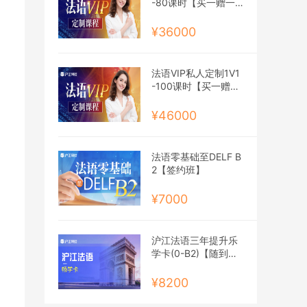
-80课时【买一赠一
班】
¥36000
法语VIP私人定制1V1
-100课时【买一赠一
班】
¥46000
法语零基础至DELF B
2【签约班】
¥7000
沪江法语三年提升乐
学卡(0-B2)【随到随
学班】
¥8200